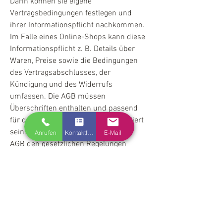
Darin können sie eigene
Vertragsbedingungen festlegen und
ihrer Informationspflicht nachkommen.
Im Falle eines Online-Shops kann diese
Informationspflicht z. B. Details über
Waren, Preise sowie die Bedingungen
des Vertragsabschlusses, der
Kündigung und des Widerrufs
umfassen. Die AGB müssen
Überschriften enthalten und passend
für das eigene Unternehmen formuliert
sein. Um sicherzugehen, dass deine
Anrufen
Kontaktformular
E-Mail
AGB den gesetzlichen Regelungen
entsprechen, lasse diese von einem
erfahrenen Anwalt überprüfen.
Tel.:
+49 7427 92 22 0
E-Mail:
info@koch-ratshausen.de